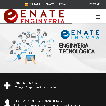
CATALÀ
ENATE INNOVA
ENTRAR
ENGINYERIA
TECNOLÒGICA
EXPERIÈNCIA
17 anys d'experiència ens avalen
EQUIP I COL·LABORADORS
Enginyers industrials, telecomunicacions i arquitectes