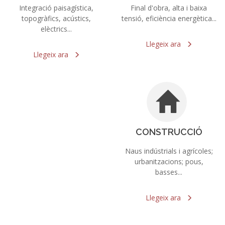
Integració paisagística,
Final d'obra, alta i baixa
topogràfics, acústics,
tensió, eficiència energètica...
elèctrics...
més
més
Llegeix
ara
Llegeix
ara
més
més
CONSTRUCCIÓ
Naus indústrials i agrícoles;
urbanitzacions; pous,
basses...
més
Llegeix
ara
més