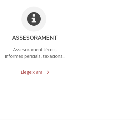
ASSESORAMENT
Assesorament tècnic,
informes pericials, taxacions...
més
Llegeix
ara
més